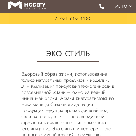
Skip
МЕНЮ
to
content
ПОРТФОЛИ
+7 701 340 4156
УСЛУГИ
О НАС
3D ЭСКИЗ
ЭКО СТИЛЬ
ДО И ПОСЛ
ВАКАНСИИ
Здоровый образ жизни, использование
только натуральных продуктов и изделий,
СТИЛИ
минимализация присутствия техногенности в
повседневной жизни – одно из веяний
нынешней эпохи. Армии «натуралистов» во
всем мире добиваются адаптации
продукции ведущих производителей под
свои запросы, в т.ч. – производителей
строительных материалов, интерьерного
текстиля и т.д. Эко-стиль в интерьере – это
не просто дизайнерский продукт, это