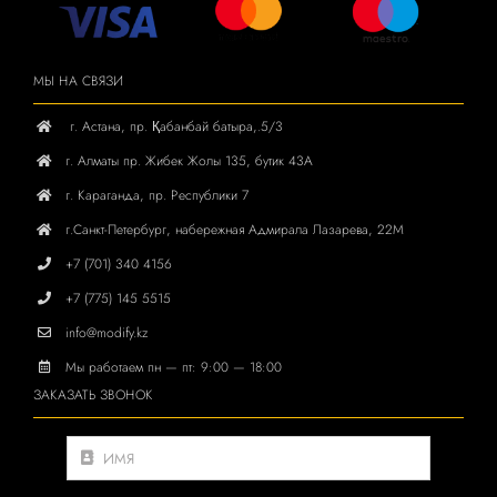
МЫ НА СВЯЗИ
г. Астана, пр. Қабанбай батыра,.5/3
г. Алматы
пр. Жибек Жолы 135, бутик 43А
г. Караганда, пр.
Республики
7
г.Санкт-Петербург, набережная Адмирала Лазарева, 22М
+7 (701) 340 4156
+7 (775) 145 5515
info@modify.kz
Мы работаем пн — пт: 9:00 — 18:00
ЗАКАЗАТЬ ЗВОНОК